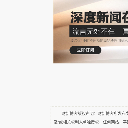
《上海市居住房屋租赁管理办法》
房屋及其附属设施应当符合消防
供水、供电等必要的生活条件。有
违法建筑的;(二)被鉴定为危险房
律、法规、规章规定不得出租的
居住空间的房间为最小出租单位
设计为厨房、卫生间、阳台和地下
本案中的半地下室，不符合消防
楼楼梯的出口（已被水泥封堵）
个出口的半地下室，有悖公共政
定，应该认定违背公序良俗，为无
财新博客版权声明：财新博客所发布文章
及/或相关权利人单独授权，任何网站、