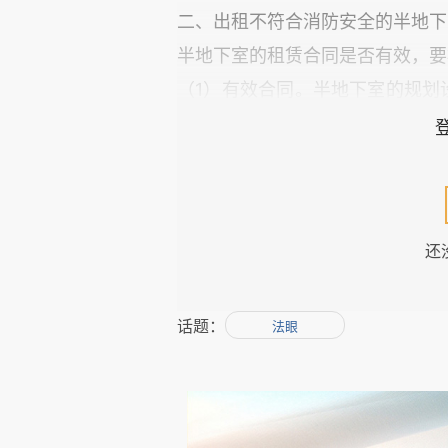
二、出租不符合消防安全的半地下
半地下室的租赁合同是否有效，要
（1）有效合同。半地下室的规划
合人居住，但如果租客是对住宿
可勉强容身。法律亦未规定半地
效，唯环境恶劣，租客可以随时以
还
（2）无效合同。主要是半地下室
建筑。
话题：
《最高人民法院关于审理城镇房
法眼
建设工程规划许可证或者未按照
批准或者未按照批准内容建设的临