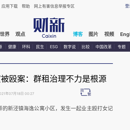
登
应用下载
帮助
网上有害信息举报专区
世界
观点
博客
图片
视频
Eng
源
健康
环科
民生
ESG
数字说
比较
中国改革
专题
室被殴案：群租治理不力是根源
021年07月18日 00:27
8弄的新泾镇海逸公寓小区，发生一起业主殴打女记