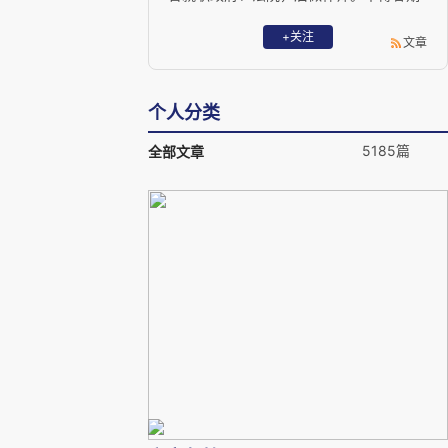
以持平之论，匡法之得失。业务专于刑事
辩护、海事海商、知识产权、涉外诉讼仲
+关注
文章
裁等。 Email: lawlaw202@outlook.com
个人分类
5185篇
全部文章