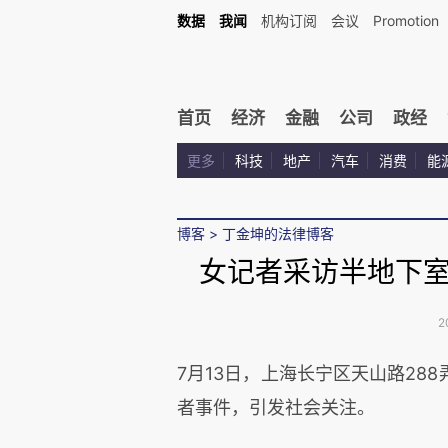
数据
我闻
机构订阅
会议
Promotion
首页
经济
金融
公司
政经
更多
科技
地产
汽车
消费
能
博客
>
丁金坤的法律博客
女记者采访半地下
2
7月13日，上海长宁区天山路28
者事件，引发社会关注。