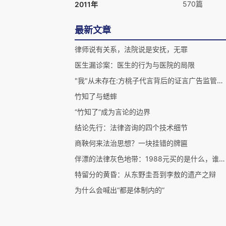
570篇
2011年
最新文章
律师说有关系，法院说是安抚，无罪
医生漏诊案：医生的行为与医院的局限
"我"从未存在:方桃子代言背后的证言广告监管漏洞
竹知了与蟋蟀
“竹知了”成为言论的边界
结论先行：法律咨询的四个技术细节
商鞅何来法治思想？一块挂错的牌匾
伴漂的法律灰色地带：1988元买的是什么，谁来管
特留分的黄昏：从东野圭吾到李敖的遗产之辩
为什么会喊出“都是体制内的”