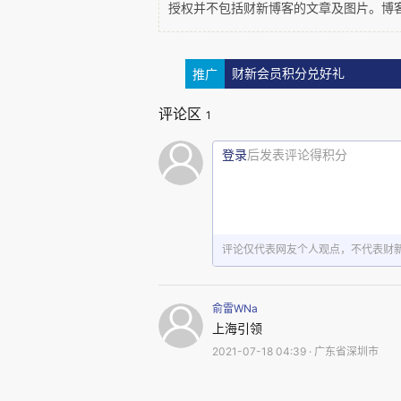
不仅如此，该半地下室还涉嫌群租
授权并不包括财新博客的文章及图片。博
人均承租面积和居住人数限制)规
人(有法定赡养、抚养、扶养义务
推广
财新会员积分兑好礼
低于5平方米。前款所称居住面积
评论区
1
根据该规定，一家人可以住在小
登录
后发表评论得积分
过10平方，但非家庭人员混杂在
三、监管失责是根源
这么一个无效的、群租的，尤其
评论仅代表网友个人观点，不代表财
部门的不作为。这些部门包括房
俞雷WNa
住房屋租赁管理办法》第五条(管
上海引领
租赁的行政主管部门。区、县房
2021-07-18 04:39 · 广东省深圳市
监督管理工作，业务上受市房屋