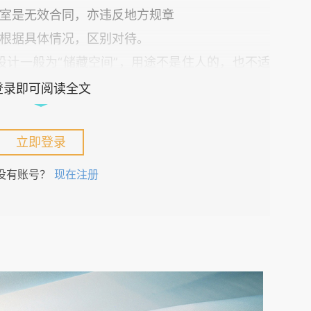
室是无效合同，亦违反地方规章
根据具体情况，区别对待。
设计一般为“储藏空间”，用途不是住人的，也不适
要求不高，譬如早出晚归就睡睡觉的租客来说，尚
登录即可阅读全文
下室不得出租，故此种情况下，合同可以认定有
合同目的落空解除租赁关系。
立即登录
没有账号？
现在注册
不符合消防规定、或是私自改造的危险建筑、违章
屋租赁合同纠纷案件具体应用法律》规定，未取得
建设工程规划许可证的规定建设的房屋，以及未经
时建筑，与承租人订立的租赁合同无效。