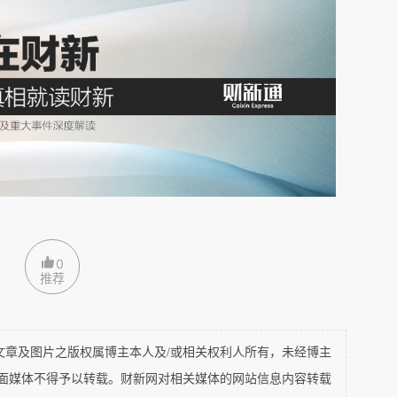
第八条(禁止出租房屋的情形)规定：“出租的居住
、治安、防灾、卫生等方面的标准和要求，并具备
下列情形之一的居住房屋，不得出租：(一)属于
屋的;(三)违反规定，改变房屋使用性质的;(四)法
其他情形。出租居住房屋，应当以一间原始设计为
，不得分隔搭建后出租，不得按照床位出租。原始
储藏室等其他空间的，不得出租供人员居住。”
安全要求。该地下室本有两个出口，一个是通往一
0
推荐
，另一个是地下室通往地面的出入口。出租只有一
策，与出租危险建筑无异，故根据《民法典》的规
效合同。
及图片之版权属博主本人及/或相关权利人所有，未经博主
平面媒体不得予以转载。财新网对相关媒体的网站信息内容转载