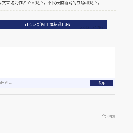
。《上海市居住房屋租赁管理办法》第十条(最低
客文章均为作者个人观点，不代表财新网的立场和观点。
定“出租居住房屋，每个房间的居住人数不得超过2
关系的除外)，且居住使用人的人均居住面积不得
订阅财新网主编精选电邮
，是指原始设计为居住空间的房间的使用面积。”
房间里面，外人不可。本案中虽然租客人均面积超
一个大房间中，亦可谓之群租。
有火灾隐患的租赁关系，为何长期存在？在于相关
新网观点
发布
管部门、居委会、消防部门、物业等。《上海市居
理部门)规定“市房屋行政管理部门是本市居住房屋
屋行政管理部门负责本辖区内居住房屋租赁的具体
·
回复
行政管理部门领导。公安部门负责居住房屋租赁的