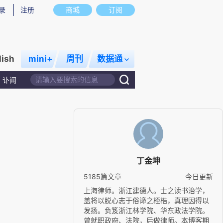
录
注册
商城
订阅
lish
mini+
周刊
数据通
讣闻
丁金坤
5185篇文章
今日更新
上海律师。浙江建德人。士之读书治学，
盖将以脱心志于俗谛之桎梏，真理因得以
发扬。负笈浙江林学院、华东政法学院。
曾就职政府、法院，后做律师。本博客期