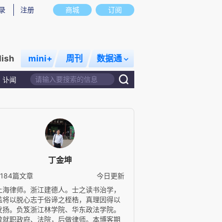
录
注册
商城
订阅
lish
mini+
周刊
数据通
讣闻
丁金坤
5184篇文章
今日更新
上海律师。浙江建德人。士之读书治学，
盖将以脱心志于俗谛之桎梏，真理因得以
发扬。负笈浙江林学院、华东政法学院。
曾就职政府、法院，后做律师。本博客期