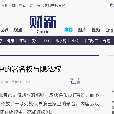
登
应用下载
帮助
网上有害信息举报专区
世界
观点
博客
图片
视频
Eng
源
健康
环科
民生
ESG
数字说
比较
中国改革
专题
中的署名权与隐私权
025年11月10日 13:59
张自己是该剧本的编剧，应获得“编剧”署名，而不
，释放了一系列疑似导演王家卫的录音，内容涉及
还在继续中，宛如连续剧。