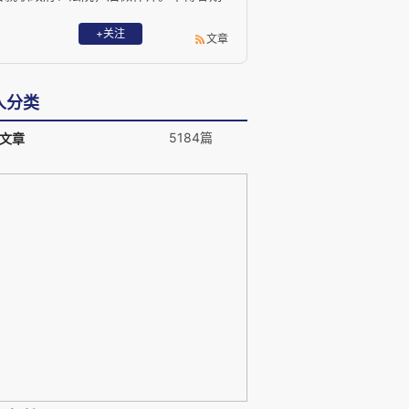
以持平之论，匡法之得失。业务专于刑事
辩护、海事海商、知识产权、涉外诉讼仲
+关注
文章
等。 Email: lawlaw202@outlook.com
人分类
5184篇
文章