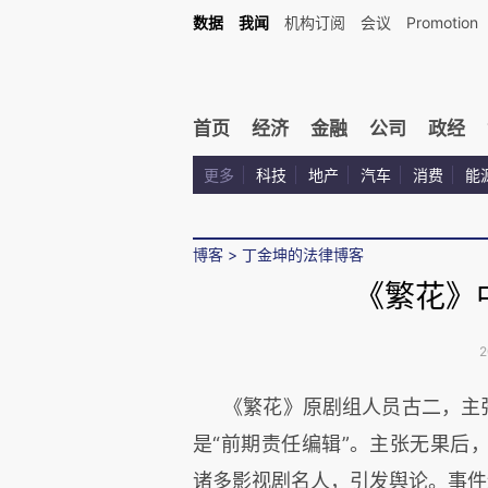
数据
我闻
机构订阅
会议
Promotion
首页
经济
金融
公司
政经
更多
科技
地产
汽车
消费
能
博客
>
丁金坤的法律博客
《繁花》
2
《繁花》原剧组人员古二，主
是“前期责任编辑”。主张无果后
诸多影视剧名人，引发舆论。事件