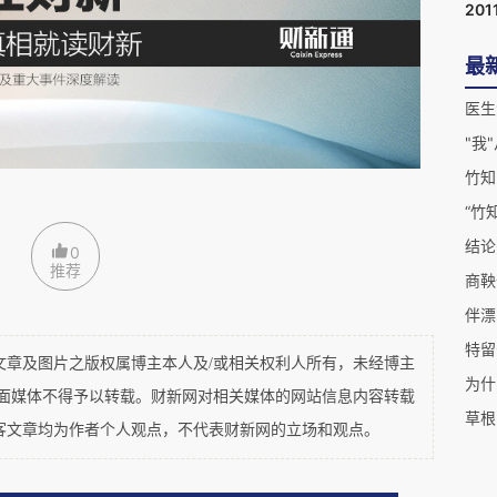
201
最
医生
竹知
“竹
结论
0
推荐
商鞅
特留
及图片之版权属博主本人及/或相关权利人所有，未经博主
为什
平面媒体不得予以转载。财新网对相关媒体的网站信息内容转载
草根
客文章均为作者个人观点，不代表财新网的立场和观点。