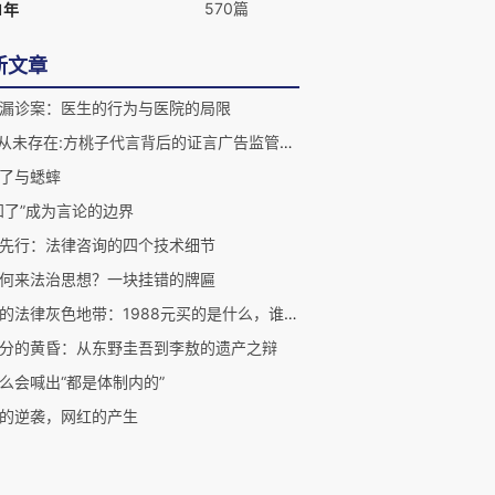
570篇
1年
新文章
漏诊案：医生的行为与医院的局限
"我"从未存在:方桃子代言背后的证言广告监管漏洞
了与蟋蟀
知了”成为言论的边界
先行：法律咨询的四个技术细节
何来法治思想？一块挂错的牌匾
伴漂的法律灰色地带：1988元买的是什么，谁来管
分的黄昏：从东野圭吾到李敖的遗产之辩
么会喊出“都是体制内的”
的逆袭，网红的产生