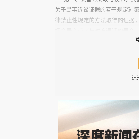
关于民事诉讼证据的若干规定》第
律禁止性规定的方法取得的证据
场合录音或者与对方通话的录音
隐私等的录音，视为非法证据，不
录音与发布是不同的。即使是
下来，作为回忆，但若录音中涉
还
布，妨害他人名誉的，须承担民
规定无故窃录（包括意图散布）
大陆地区刑法尚无此罪。
万事有因果。本事件中的署名
途径，有两败俱伤之虞。