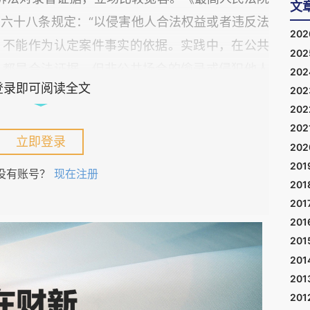
文
六十八条规定：“以侵害他人合法权益或者违反法
20
，不能作为认定案件事实的依据。实践中，在公共
20
，都是合法证据，但非公共场合的偷录或侵犯他人
20
登录即可阅读全文
20
予采纳。
20
202
合法的录音，譬如剧组开会，担心记不住，可以录
立即登录
20
及他人隐私、名誉等内容的，则不得公开。擅自公
201
没有账号？
现在注册
事责任。我国台湾地区，还有一个妨害秘密罪，即
201
201
他人非公开活动、言论、谈话的行为是犯罪行为。
201
201
201
权争议与录音的公布，是关联的，然而因未循法律
201
201