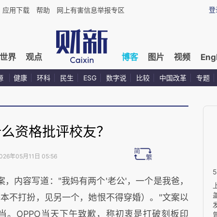
登
应用下载
帮助
网上有害信息举报专区
世界
观点
博客
图片
视频
Eng
源
健康
环科
民生
ESG
数字说
比较
中国改革
专题
什么资格批评校友？
026年05月11日 05:56
文案，内容写道："我妈有两个'老公'，一个是我爸，
本不打扮，见另一个，她恨不得穿婚）。"文案以
当。OPPO当天下午致歉，称初衷是打破刻板印