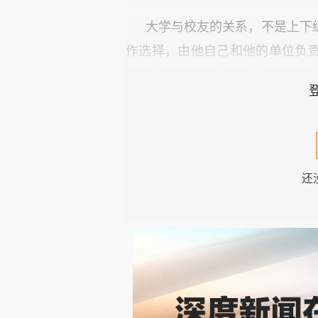
大学与校友的关系，不是上下
作选择，由他自己和他的单位负
不是他的道德检察官。这则文案
歉。母校此时跳出来补刀，补的
身上——还借着"立德树人"的名义
第二，文案真的那么严重吗？
还
容易被误读的角度。它的本意—
不是什么罪大恶极的价值倾向。
暖的广告，只是执行时用了"另一
文案写坏了。但写坏广告，不是道
定性这件事，是把一个创意失误
警惕的价值倾向。