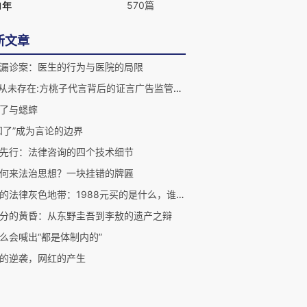
570篇
1年
新文章
漏诊案：医生的行为与医院的局限
"我"从未存在:方桃子代言背后的证言广告监管漏洞
了与蟋蟀
知了”成为言论的边界
先行：法律咨询的四个技术细节
何来法治思想？一块挂错的牌匾
伴漂的法律灰色地带：1988元买的是什么，谁来管
分的黄昏：从东野圭吾到李敖的遗产之辩
么会喊出“都是体制内的”
的逆袭，网红的产生