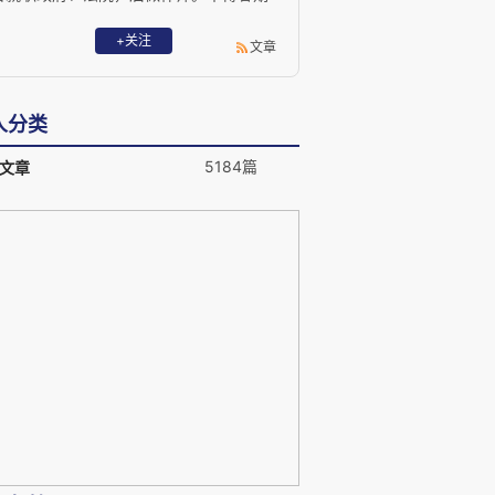
以持平之论，匡法之得失。业务专于刑事
辩护、海事海商、知识产权、涉外诉讼仲
+关注
文章
等。 Email: lawlaw202@outlook.com
人分类
5184篇
文章