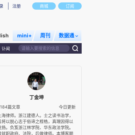
录
注册
商城
订阅
lish
mini+
周刊
数据通
讣闻
丁金坤
5184篇文章
今日更新
上海律师。浙江建德人。士之读书治学，
盖将以脱心志于俗谛之桎梏，真理因得以
发扬。负笈浙江林学院、华东政法学院。
曾就职政府、法院，后做律师。本博客期