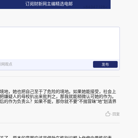
系，那应该反思教育；如果没有关系，那就没有资
订阅财新网主编精选电邮
用"育人理念"划清界限，同时占据道德高地，既显
承担任何实质责任。这才是这篇声明最值得批评的
是它为什么说、在什么时候说、以什么姿态说。
写坏了，但他不欠母校一个交代。学校还是好好想
新网观点
发布
牌子，真正当一回事。
境地，她也把自己至于了危险的境地。如果她能接受，社会上
把嫌疑人的母校扒出来批判之，那我就能稍微认可她的作为。
后的作为负责么？如果不能，那你就不要“不揣冒昧”地“划清界
·
回复
关了。原本的意图应该是借助在性别议题上作偏向男性的表