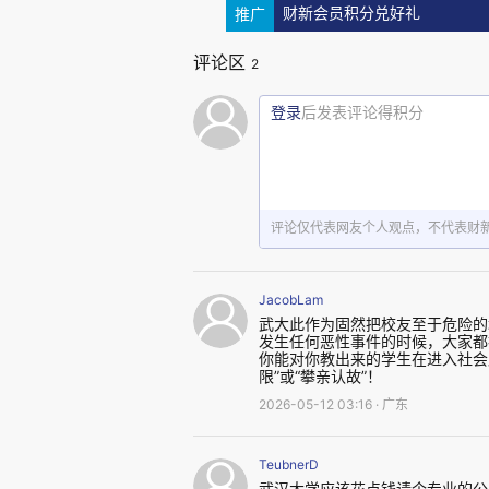
否，究竟有多少关系？如果有关
推广
财新会员积分兑好礼
格以母校身份介入。
评论区
2
声明选择了最方便的一条路：
登录
后发表评论得积分
示了学校的立场鲜明，又不需要
地方——不是它说了什么，而
OPPO已经道歉。余某的广告
评论仅代表网友个人观点，不代表财
想，把把门口那块"立德树人"的
JacobLam
武大此作为固然把校友至于危险的
发生任何恶性事件的时候，大家都
你能对你教出来的学生在进入社会
限”或“攀亲认故”！
2026-05-12 03:16 · 广东
TeubnerD
武汉大学应该花点钱请个专业的公