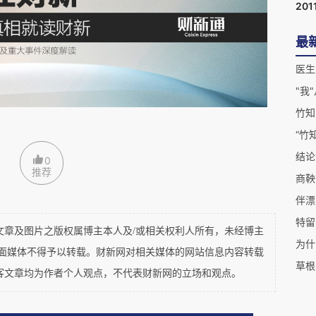
201
明的字里行间，有点像AI写的。有一种刻意雕琢的
最
、"过则勿惮改"——文绉绉的，像一篇写给公告栏贴
医生
的姿态，字字道貌岸然，却看不见一个真实的判
承认余某在校期间"护助公交车上受伤的耄耋老
竹知
了一则我们不喜欢的广告。一个人过去做了好事，
“竹
法，在修辞学上叫"先扬后抑"，在道德上叫有点
结论
0
推荐
商鞅
特留
什么？名校的校友网络庞大，不乏商界、政界、文
及图片之版权属博主本人及/或相关权利人所有，未经博主
为什
之间，长期存在一种互相互惠的关系：校友成功，
平面媒体不得予以转载。财新网对相关媒体的网站信息内容转载
草根
迅速撇清。这种关系是世之常情，但前提应该是：
客文章均为作者个人观点，不代表财新网的立场和观点。
任，再开口说话。一则争议广告，学校的培育与