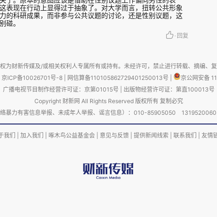
这表现在行动上显得过于抽象了。对大学而言，扭转公共形象
力的科研成果，而非参与公共议题的讨论，还是性别议题，这
别碰。
·
回复
权为财新传媒及/或相关权利人专属所有或持有。未经许可，禁止进行转载、摘编、
京ICP备10026701号-8
|
网信算备110105862729401250013号
|
京公网安备 11
广播电视节目制作经营许可证：京第01015号
|
出版物经营许可证：第直100013号
Copyright 财新网 All Rights Reserved 版权所有 复制必究
害信息举报、未成年人举报、谣言信息）：010-85905050 13195200605 举报邮
于我们
|
加入我们
|
啄木鸟公益基金会
|
意见与反馈
|
提供新闻线索
|
联系我们
|
友情