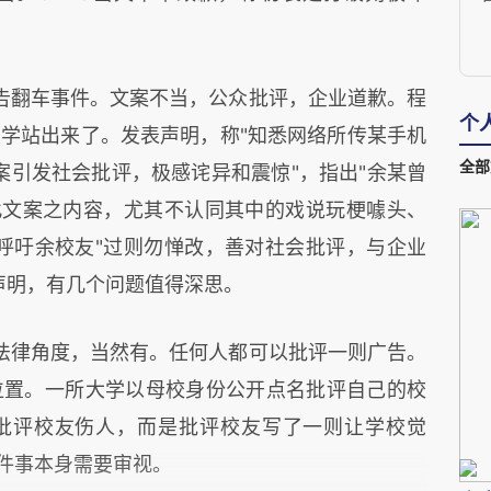
裁
告翻车事件。文案不当，公众批评，企业道歉。程
个
学站出来了。发表声明，称"知悉网络所传某手机
全部
案引发社会批评，极感诧异和震惊"，指出"余某曾
此文案之内容，尤其不认同其中的戏说玩梗噱头、
呼吁余校友"过则勿惮改，善对社会批评，与企业
声明，有几个问题值得深思。
法律角度，当然有。任何人都可以批评一则广告。
位置。一所大学以母校身份公开点名批评自己的校
批评校友伤人，而是批评校友写了一则让学校觉
这件事本身需要审视。