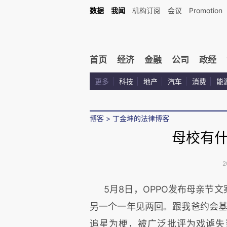
数据
我闻
机构订阅
会议
Promotion
首页
经济
金融
公司
政经
更多
科技
地产
汽车
消费
能
博客
>
丁金坤的法律博客
母校有
2
5月8日，OPPO发布母亲节
另一个一年见两回。跟我爸约会基
追星为梗，被广泛批评为戏谑失