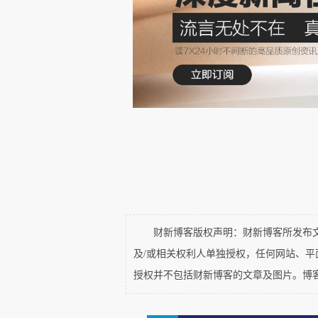
第三，这份声明是谁写的？声
古风气息："严重抵牾"、"敝院"
的布告。用文言的外壳包装官方
断。声明里最具体的句子，是
人"——然后话锋一转，但是他写
被用来衬托现在要批评他。这种写
冷酷。
第四，母校的身份究竟意味着
财新博客版权声明：财新博客所发布文章
化界的重量级人物。学校与校友
及/或相关权利人单独授权，任何网站、
学校脸上有光；校友出事，学校
授权并不包括财新博客的文章及图片。博
出了问题，先问问自己有没有责