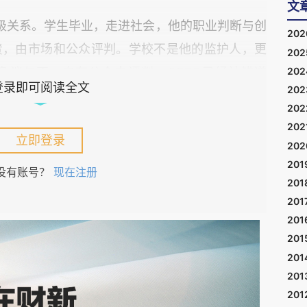
文
级关系。学生毕业，走进社会，他的职业判断与创
20
责，由市场和公众评判。学校不是他的监护人，更
20
20
争议与否，自有公众去评判，OPPO已经认错道
登录即可阅读全文
20
不是什么社会责任，补的是一刀踩在已经俯首的人
20
。
202
立即登录
20
说实话，这则文案最多是创意判断失误，选了一个
201
没有账号？
现在注册
201
—打破刻板印象，呈现更多元的当代母亲形象——
201
追星的妈妈有自己的热情，这本来可以写成一则温
201
个老公"这个轻浮的比喻，触了公众的敏感神经。
201
德堕落。母校用"严重抵牾立德树人育人理念"来
201
201
上升到了品德问题。这种定性本身，才是真正值得
201