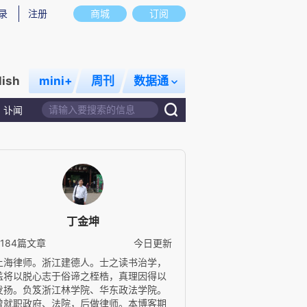
录
注册
商城
订阅
lish
mini+
周刊
数据通
讣闻
丁金坤
5184篇文章
今日更新
上海律师。浙江建德人。士之读书治学，
盖将以脱心志于俗谛之桎梏，真理因得以
发扬。负笈浙江林学院、华东政法学院。
曾就职政府、法院，后做律师。本博客期