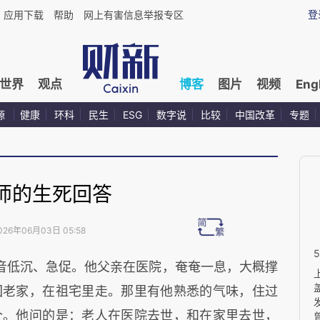
登
应用下载
帮助
网上有害信息举报专区
世界
观点
博客
图片
视频
Eng
源
健康
环科
民生
ESG
数字说
比较
中国改革
专题
师的生死回答
026年06月03日 05:58
音低沉、急促。他父亲在医院，奄奄一息，大概撑
回老家，在祖宅里走。那里有他熟悉的气味，住过
个。他问的是：老人在医院去世，和在家里去世，