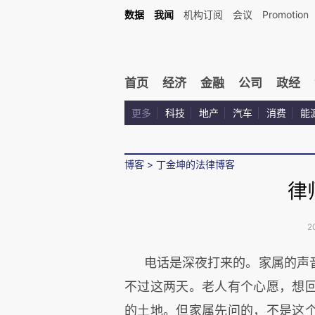
数据
我闻
机构订阅
会议
Promotion
首页
经济
金融
公司
政经
更多
科技
地产
汽车
消费
能
博客
>
丁金坤的法律博客
律
2
电话是深夜打来的。家属的声
不过这两天。老人有个心愿，想
的土地。但家属先问的，不是这