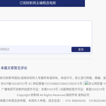
订阅财新网主编精选电邮
新网观点
发布
本篇文章暂无评论
权为财新传媒及/或相关权利人专属所有或持有。未经许可，禁止进行转载、摘编、
京ICP备10026701号-8
|
网信算备110105862729401250013号
|
京公网安备 11
广播电视节目制作经营许可证：京第01015号
|
出版物经营许可证：第直100013号
Copyright 财新网 All Rights Reserved 版权所有 复制必究
害信息举报、未成年人举报、谣言信息）：010-85905050 13195200605 举报邮