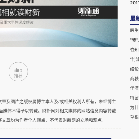
201
其他家属都叫来，一起商量决定。
最
妥当。但知道，当一个律师的话，可能间接站在一
医生
就事论事如机器回答法律问题，还要有人文关怀。
人最后怎么样了，我不知道，也不太想知道。律师
竹知
知道。
“竹
结论
0
推荐
商鞅
特留
及图片之版权属博主本人及/或相关权利人所有，未经博主
为什
平面媒体不得予以转载。财新网对相关媒体的网站信息内容转载
草根
客文章均为作者个人观点，不代表财新网的立场和观点。