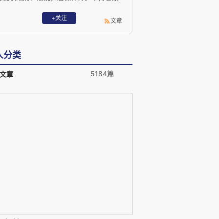
以持平之论，匡法之得失。业务专于刑事
辩护、海事海商、知识产权、涉外诉讼仲
+关注
文章
等。 Email: lawlaw202@outlook.com
人分类
5184篇
文章