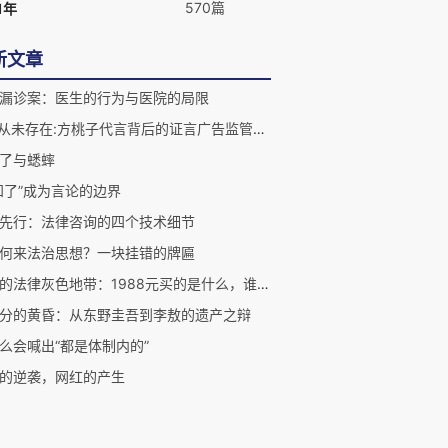
570篇
1年
新文章
漏诊案：医生的行为与医院的局限
"我"从未存在:方桃子代言背后的证言广告监管漏洞
了与蟋蟀
知了”成为言论的边界
先行：法律咨询的四个技术细节
何来法治思想？一块挂错的牌匾
伴漂的法律灰色地带：1988元买的是什么，谁来管
分的黄昏：从东野圭吾到李敖的遗产之辩
么会喊出“都是体制内的”
的逆袭，网红的产生