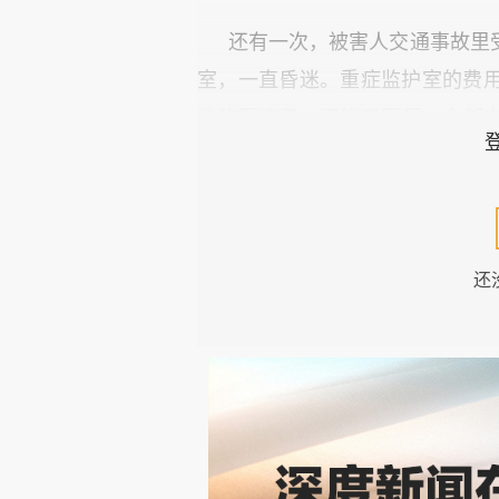
还有一次，被害人交通事故里
室，一直昏迷。重症监护室的费
件的医疗费，不能走医保。全部
能索赔回来，取决于对方有没有
来法院的执行情况。这个"事后
的、结果未知的诉讼。
还
家属去问医生：还有没有救？
答，在医学上是诚实的。医生也
问如果拔管，运回老家，对赔偿
响因果关系的认定，不影响索赔
属自己决定，律师没有办法替你
取医生的判断；如果老人之前有