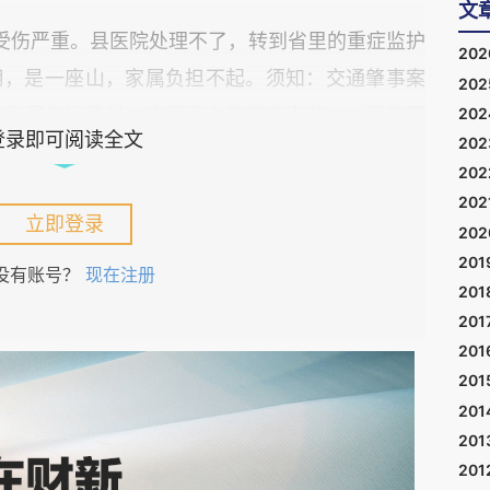
文
受伤严重。县医院处理不了，转到省里的重症监护
20
用，是一座山，家属负担不起。须知：交通肇事案
20
20
由家属先行垫付，事后再向肇事者索赔——而能不
登录即可阅读全文
20
买足够的保险，取决于对方经济能力，还取决于将
20
"，可能是一年，可能是三年，也可能是一场漫长
202
立即登录
20
201
没有账号？
现在注册
201
医生说：有可能醒来，但也可能救不回来。这种回
201
不会对是否拔管，提出建议。于是家属来咨询我。
201
有没有影响？我先回答法律问题，运回老家，不影
201
。然后。停了一下，说：要不要继续治疗，你们家
201
201
们做。通常处理是：生命第一，尽量抢救，充分听
201
过什么表达，尊重他的意思（只怕昏迷不醒，没法