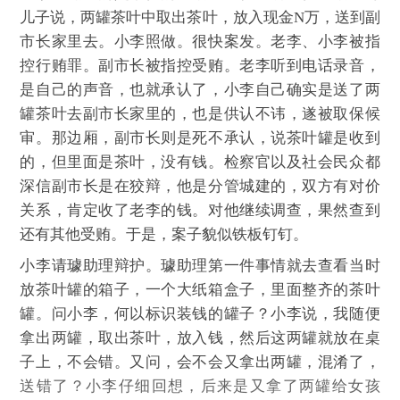
儿子说，两罐茶叶中取出茶叶，放入现金N万，送到副
市长家里去。小李照做。很快案发。老李、小李被指
控行贿罪。副市长被指控受贿。老李听到电话录音，
是自己的声音，也就承认了，小李自己确实是送了两
罐茶叶去副市长家里的，也是供认不讳，遂被取保候
审。那边厢，副市长则是死不承认，说茶叶罐是收到
的，但里面是茶叶，没有钱。检察官以及社会民众都
深信副市长是在狡辩，他是分管城建的，双方有对价
关系，肯定收了老李的钱。对他继续调查，果然查到
还有其他受贿。于是，案子貌似铁板钉钉。
小李请璩助理辩护。璩助理第一件事情就去查看当时
放茶叶罐的箱子，一个大纸箱盒子，里面整齐的茶叶
罐。问小李，何以标识装钱的罐子？小李说，我随便
拿出两罐，取出茶叶，放入钱，然后这两罐就放在桌
子上，不会错。又问，会不会又拿出两罐，混淆了，
送错了？小李仔细回想，后来是又拿了两罐给女孩