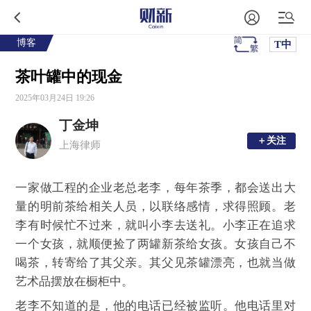
博客
T中
茶叶罐中的现金
2025年03月24日 19:26
丁金坤
＋关注
＋关注
上海律师
一家做工程的企业老总老李，每年茶季，都会送出大
量的明前茶给相关人员，以联络感情，求得照顾。老
李有时候忙不过来，就叫小李去送礼。小李正在追求
一个女孩，就顺便捡了两罐新茶给女孩。女孩自己不
喝茶，转寄给了其父亲。其父见茶罐漂亮，也就当做
艺术品摆放在橱柜中。
老李不知道的是，他的电话已经被监听。他电话里对