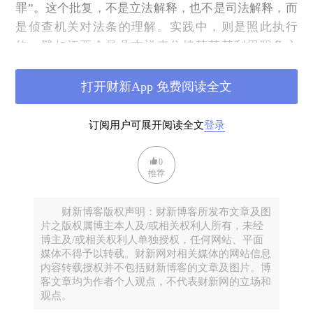
罪”。这个批复，不是立法解释，也不是司法解释，而
是侦查机关对法条的理解。实践中，则是照此执行
的。譬如江西会昌县吉祥寺住持韩某某利用职务之
便，侵占寺院资金67000余元，被会昌县法院对以职务
侵占罪判处有期徒刑八个月。寺庙是民间组织，方丈
打开财新App 免费阅读全文
是主持人，是民间人士，非官方人士，所以没有指控
为贪污罪、挪用公款罪，而是职务侵占罪、挪用资金
订阅用户可展开阅读全文
登录
罪。
0
寺庙经济尚无一套有效监督制度。寺庙没有向社会公
推荐
开施主捐赠的制度，没有财务报表，也没有审计，只
是寺庙主持人或寺务委员会说了算。绝对的权力就会
财新博客版权声明：财新博客所发布文章及图
产生绝对的腐败。所以，有钱的大和尚出事不稀奇。
片之版权属博主本人及/或相关权利人所有，未经
至于和尚与女性有不正当关系，违反戒律，亦要被
博主及/或相关权利人单独授权，任何网站、平面
媒体不得予以转载。财新网对相关媒体的网站信息
罚。大和尚的私德有亏，传闻多年了，都没事，直到
内容转载授权并不包括财新博客的文章及图片。博
这次出事，大概率是机缘巧合，在经营经济中没有搞
客文章均为作者个人观点，不代表财新网的立场和
好平衡，就被查了。
观点。