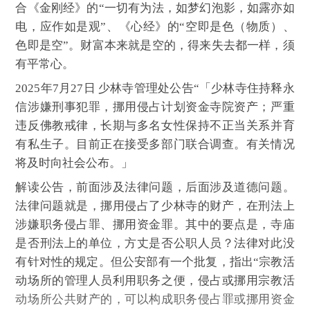
合《金刚经》的“一切有为法，如梦幻泡影，如露亦如
电，应作如是观”、《心经》的“空即是色（物质）、
色即是空”。财富本来就是空的，得来失去都一样，须
有平常心。
2025年7月27日 少林寺管理处公告“「少林寺住持释永
信涉嫌刑事犯罪，挪用侵占计划资金寺院资产；严重
违反佛教戒律，长期与多名女性保持不正当关系并育
有私生子。目前正在接受多部门联合调查。有关情况
将及时向社会公布。」
解读公告，前面涉及法律问题，后面涉及道德问题。
法律问题就是，挪用侵占了少林寺的财产，在刑法上
涉嫌职务侵占罪、挪用资金罪。其中的要点是，寺庙
是否刑法上的单位，方丈是否公职人员？法律对此没
有针对性的规定。但公安部有一个批复，指出“宗教活
动场所的管理人员利用职务之便，侵占或挪用宗教活
动场所公共财产的，可以构成职务侵占罪或挪用资金