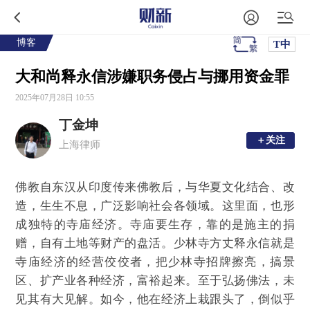
博客
T中
大和尚释永信涉嫌职务侵占与挪用资金罪
2025年07月28日 10:55
丁金坤
＋关注
＋关注
上海律师
佛教自东汉从印度传来佛教后，与华夏文化结合、改
造，生生不息，广泛影响社会各领域。这里面，也形
成独特的寺庙经济。寺庙要生存，靠的是施主的捐
赠，自有土地等财产的盘活。少林寺方丈释永信就是
寺庙经济的经营佼佼者，把少林寺招牌擦亮，搞景
区、扩产业各种经济，富裕起来。至于弘扬佛法，未
见其有大见解。如今，他在经济上栽跟头了，倒似乎