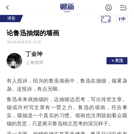
博客
T中
论鲁迅抽烟的墙画
2025年08月26日 14:18
丁金坤
＋关注
＋关注
上海律师
有人投诉，绍兴的鲁迅墙画中，鲁迅在抽烟，烟雾袅
袅。这投诉，有点无聊。
鲁迅本来就抽烟的，边抽烟边思考，写出传世文章。
烟或许对写文章有一臂之力。鲁迅的墙画，符合事
实，吸烟是一个真实的习惯。墙画也没用鼓励看众吸
烟的意思，只是展示鲁迅独立思考的深沉样子。