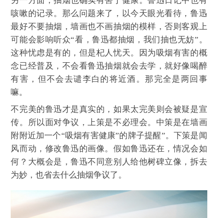
另一方面，抽烟也确实有害于健康。鲁迅日记中也有
咳嗽的记录。那么问题来了，以今天眼光看待，鲁迅
最好不要抽烟，墙画也不画抽烟的模样，否则客观上
可能会影响听众“看，鲁迅都抽烟，我们抽也无妨”。
这种忧虑是有的，但是杞人忧天。因为吸烟有害的概
念已经普及，不会看鲁迅抽烟就会去学，就好像喝醉
有害，但不会去谴李白的将近酒。那完全是两回事
嘛。
不完美的鲁迅才是真实的，如果太完美则会被疑是宣
传。所以面对争议，上策是不必理会。中策是在墙画
附附近加一个“吸烟有害健康”的牌子提醒”。下策是闻
风而动，修改鲁迅的画像。假如鲁迅还在，情况会如
何？大概会是，鲁迅不同意别人给他树碑立像，拆去
为妙，也省去什么抽烟争议了。