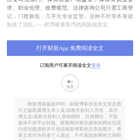
求、职业伦理、收费规范。法律咨询公司只需工商登
记，门槛极低，几乎无专业监管。这种不对等本身就
制造了混乱——劣币驱逐良币的风险很真实。
如果律师协鼓励合作，逻辑上是矛盾的。律师协会的
打开财新App 免费阅读全文
职责是：维护律师行业的专业标准，保护当事人权
益，维护律师的执业利益。从这三个角度看，鼓励律
订阅用户可展开阅读全文
登录
师与监管薄弱的竞争对手"合作"，都很难自圆其说。
合作容易变成：律师为无资质机构背书，法律咨询公
0
司借律师名义揽客，实际工作由无证人员完成。责任
推荐
边界模糊，当事人受损时无处追责。为什么这条规定
会存在？难道是因为现实原因？即法律咨询公司已大
财新博客版权声明：财新博客所发布文章及图
量存在，禁不掉，不如纳入规范。给合作行为划定边
片之版权属博主本人及/或相关权利人所有，未经
博主及/或相关权利人单独授权，任何网站、平面
界，总比放任无序合作要好，这是一种过渡性安排，
媒体不得予以转载。财新网对相关媒体的网站信息
监管能力跟不上市场现实时的妥协。
内容转载授权并不包括财新博客的文章及图片。博
客文章均为作者个人观点，不代表财新网的立场和