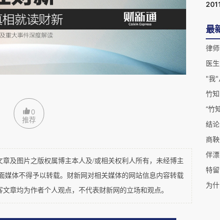
要对原案进行纠正了。对此，唐律疏议就已有相关
201
事求是处理。
最
律师
医生
竹知
“竹
0
推荐
结论
商鞅
及图片之版权属博主本人及/或相关权利人所有，未经博主
特留
平面媒体不得予以转载。财新网对相关媒体的网站信息内容转载
为什
客文章均为作者个人观点，不代表财新网的立场和观点。