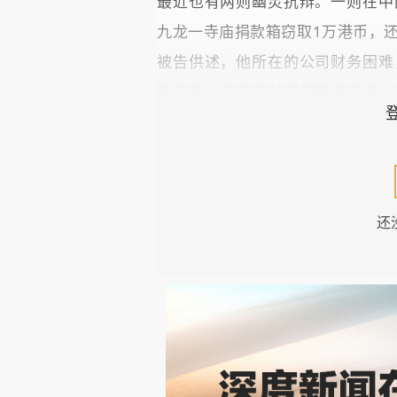
最近也有两则幽灵抗辩。一则在中
九龙一寺庙捐款箱窃取1万港币，
被告供述，他所在的公司财务困难
生提供，但没有对方的联络方式。
线索给警方，譬如王先生的长相、
法等。若不提供，或提供的查无此
一则是发生在我国台湾地区。台北
还
称杀人动机是因为其女友被超市老
经查证，查无此人。警方高度怀疑
是否幽灵抗辩，并不难，因为所谓
抗辩。亦可之，出于人性的脱罪本
实践中也会出现，把真实的人物错