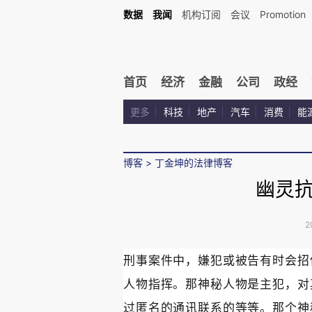
数据
我闻
机构订阅
会议
Promotion
首页
经济
金融
公司
政经
更多
科技
地产
汽车
消费
能
博客
>
丁金坤的法律博客
幽灵
2
刑事案件中，嫌犯或被告有时会招
人物指挥。那神秘人物是主犯，对
过匿名的通讯联系的等等。那个神