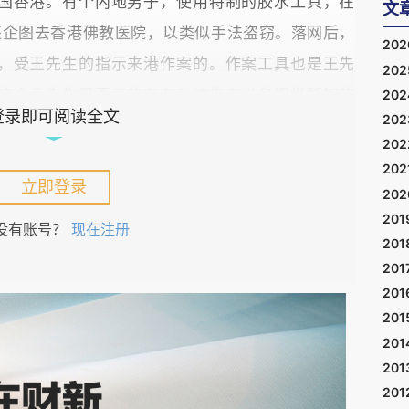
国香港。有个内地男子，使用特制的胶水工具，在
文
还企图去香港佛教医院，以类似手法盗窃。落网后，
20
，受王先生的指示来港作案的。作案工具也是王先
20
这个王先生是否真的存在？被告有义务提供所知的
20
登录即可阅读全文
20
身份、提供工具的过程、联系方式。可能分赃的方
20
人，则会被作为幽灵抗辩处理。
202
立即登录
20
一男子持西瓜刀将一个超市老板砍死。被抓后，辩
201
没有账号？
现在注册
伯性骚扰。并提供了其泰国籍的女友身份给警方。
201
201
此人虚构女友，以合理化其杀人动机。该案要查清
201
的女友涉及多方交往，必有证据，若无，则是幽灵
201
能，经常会出现幽灵抗辩。
201
201
误认为是虚构的，作为幽灵抗辩对待。而之后又抓
201