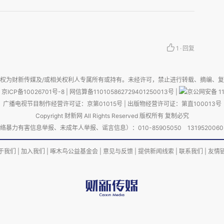
1
·
回复
权为财新传媒及/或相关权利人专属所有或持有。未经许可，禁止进行转载、摘编、
京ICP备10026701号-8
|
网信算备110105862729401250013号
|
京公网安备 11
广播电视节目制作经营许可证：京第01015号
|
出版物经营许可证：第直100013号
Copyright 财新网 All Rights Reserved 版权所有 复制必究
害信息举报、未成年人举报、谣言信息）：010-85905050 13195200605 举报邮
于我们
|
加入我们
|
啄木鸟公益基金会
|
意见与反馈
|
提供新闻线索
|
联系我们
|
友情