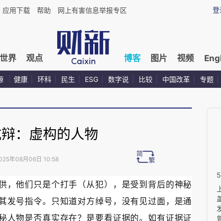
登
应用下载
帮助
网上有害信息举报专区
世界
观点
博客
图片
视频
Eng
源
健康
环科
民生
ESG
数字说
比较
中国改革
专题
抗辩：虚构的人物
025年08月06日 10:58
供，他们只是个打手（从犯），是受到背后的神秘
其发号指令。只知道对方绰号，没有见过面，是通
秘人物是否真实存在？是要看证据的。如有证据证