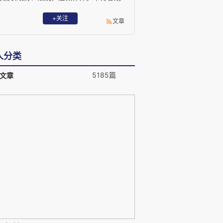
以持平之论，匡法之得失。业务专于刑事
辩护、海事海商、知识产权、涉外诉讼仲
+关注
文章
等。 Email: lawlaw202@outlook.com
人分类
5185篇
文章