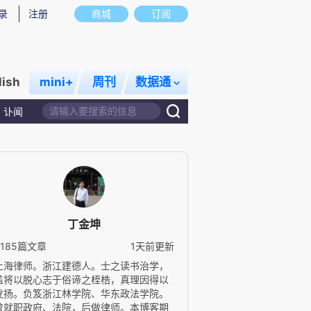
录
注册
商城
订阅
lish
mini+
周刊
数据通
讣闻
丁金坤
5185篇文章
1天前更新
上海律师。浙江建德人。士之读书治学，
盖将以脱心志于俗谛之桎梏，真理因得以
发扬。负笈浙江林学院、华东政法学院。
曾就职政府、法院，后做律师。本博客期