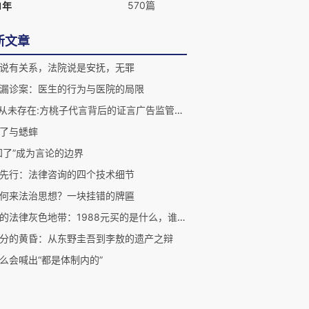
570篇
1年
新文章
说有关系，法院说是安抚，无罪
漏诊案：医生的行为与医院的局限
"我"从未存在:方桃子代言背后的证言广告监管漏洞
了与蟋蟀
知了”成为言论的边界
先行：法律咨询的四个技术细节
何来法治思想？一块挂错的牌匾
伴漂的法律灰色地带：1988元买的是什么，谁来管
分的黄昏：从东野圭吾到李敖的遗产之辩
么会喊出“都是体制内的”